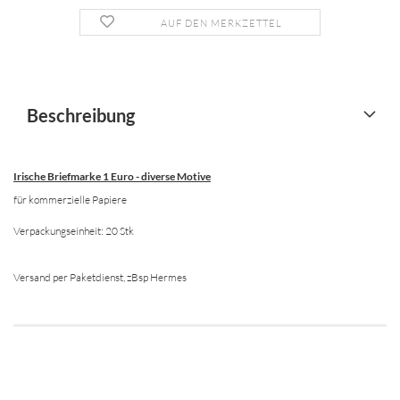
AUF DEN MERKZETTEL
Beschreibung
Irische Briefmarke 1 Euro - diverse Motive
für kommerzielle Papiere
Verpackungseinheit: 20 Stk
Versand per Paketdienst, zBsp Hermes