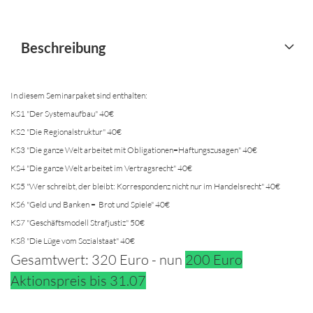
Beschreibung
In diesem Seminarpaket sind enthalten:
KS1 "Der Systemaufbau" 40€
KS2 "Die Regionalstruktur" 40€
KS3 "Die ganze Welt arbeitet mit Obligationen=Haftungszusagen" 40€
KS4 "Die ganze Welt arbeitet im Vertragsrecht" 40€
KS5 "Wer schreibt, der bleibt: Korrespondenz nicht nur im Handelsrecht" 40€
KS6 "Geld und Banken = Brot und Spiele" 40€
KS7 "Geschäftsmodell Strafjustiz" 50€
KS8 "Die Lüge vom Sozialstaat" 40€
Gesamtwert: 320 Euro - nun
200 Euro
Aktionspreis bis 31.07