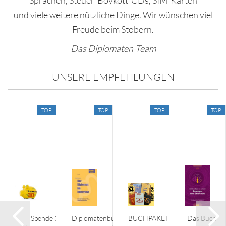
Sprachen, Steuer-Boykott-CDs, SIM-Karten
und viele weitere nützliche Dinge. Wir wünschen viel
Freude beim Stöbern.
Das Diplomaten-Team
UNSERE EMPFEHLUNGEN
TOP
TOP
TOP
TOP
io
Spende 30€
Diplomatenbuch
BUCHPAKET
Das Buch