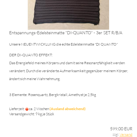
Entspannungs-Edelsteinmatte "DI-QUANTO" - 3er SET R/B/A
Unsere NEUENTWICKLUNG die echte Edelsteinmatte "DI QUANTO"
DER DI-QUANTO EFFEKT:
Das Energiefeld meines Körpers und damit seine Resonanzfähigkeit werden
verändert. Durch die veränderte Aufmerksamkeit gegenüber meinem Körper,
ändert sich meine Wahrnehmung.
3 Elemente: Rosenquartz, Bergkristall, Amethyst je 2,5kg
Lieferzeit:
ca. 2 Wochen
(Ausland abweichend)
Versandgewicht:
9
kg je Stück
599,00 EUR
zzgl.
Versand