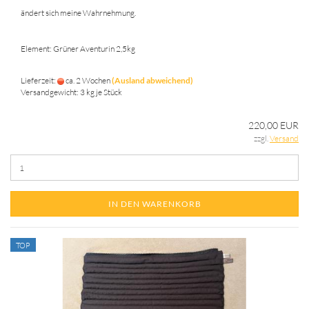
ändert sich meine Wahrnehmung.
Element: Grüner Aventurin 2,5kg
Lieferzeit:
ca. 2 Wochen
(Ausland abweichend)
Versandgewicht:
3
kg je Stück
220,00 EUR
zzgl.
Versand
IN DEN WARENKORB
TOP