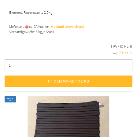
Element: Rosenquartz 2,5kg
Lieferzeit:
ca. 2 Wochen
(Ausland abweichend)
Versandgewicht:
3
kg je Stück
199,00 EUR
zzgl.
Versand
IN DEN WARENKORB
TOP