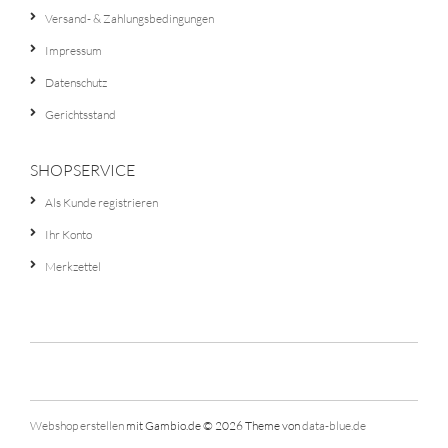
Versand- & Zahlungsbedingungen
Impressum
Datenschutz
Gerichtsstand
SHOPSERVICE
Als Kunde registrieren
Ihr Konto
Merkzettel
Webshop erstellen
mit Gambio.de © 2026
Theme von
data-blue.de