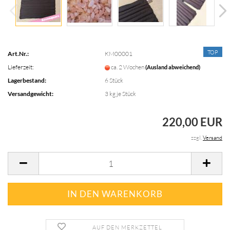
TOP
Art.Nr.:
KM00001
Lieferzeit:
ca. 2 Wochen
(Ausland abweichend)
Lagerbestand:
6
Stück
Versandgewicht:
3
kg je Stück
220,00 EUR
zzgl.
Versand
AUF DEN MERKZETTEL