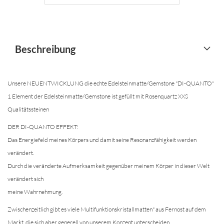
Beschreibung
Unsere NEUENTWICKLUNG die echte Edelsteinmatte/Gemstone "DI-QUANTO"
1 Element der Edelsteinmatte/Gemstone ist gefüllt mit Rosenquartz XXS
Qualitätssteinen
DER DI-QUANTO EFFEKT:
Das Energiefeld meines Körpers und damit seine Resonanzfähigkeit werden
verändert.
Durch die veränderte Aufmerksamkeit gegenüber meinem Körper in dieser Welt
verändert sich
meine Wahrnehmung.
Zwischenzeitlich gibt es viele Multifunktionskristallmatten" aus Fernost auf dem
Markt, die sich aber generell von unserem Konzept unterscheiden.