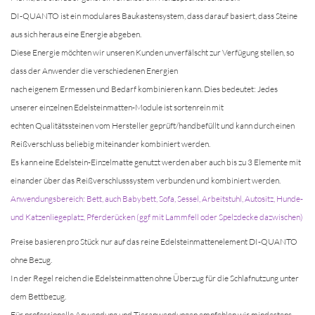
DI-QUANTO ist ein modulares Baukastensystem, dass darauf basiert, dass Steine
aus sich heraus eine Energie abgeben.
Diese Energie möchten wir unseren Kunden unverfälscht zur Verfügung stellen, so
dass der Anwender die verschiedenen Energien
nach eigenem Ermessen und Bedarf kombinieren kann. Dies bedeutet: Jedes
unserer einzelnen Edelsteinmatten-Module ist sortenrein mit
echten Qualitätssteinen vom Hersteller geprüft/handbefüllt und kann durch einen
Reißverschluss beliebig miteinander kombiniert werden.
Es kann eine Edelstein-Einzelmatte genutzt werden aber auch bis zu 3 Elemente mit
einander über das Reißverschlusssystem verbunden und kombiniert werden.
Anwendungsbereich: Bett, auch Babybett, Sofa, Sessel, Arbeitstuhl, Autositz, Hunde-
und Katzenliegeplatz, Pferderücken (ggf mit Lammfell oder Spelzdecke dazwischen)
Preise basieren pro Stück nur auf das reine Edelsteinmattenelement DI-QUANTO
ohne Bezug.
In der Regel reichen die Edelsteinmatten ohne Überzug für die Schlafnutzung unter
dem Bettbezug.
Für professionelle Anwendung und Tieranwendungen empfehlen wir mindestens