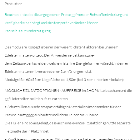
Produktion
Beachtet bitte das die angegebenen Preise ggf von der Rohstoffentwicklung und
Verfügbarkeit abhängt und sich temporär verändern können.
Preise bis auf Widerruf gültig
Das modulare Konzept ist einer der wesentlichsten Faktoren bei unserem
Edelsteinmattenkonzept. Der Anwender selbst kann zu je-
dem Zeitpunkt entscheiden, welchekristalline Energieform er wünscht, indem er
Edelsteinmatten mit verschiedenen Steinfüllungen nutzt.
Modulgröße: 60x55cm Liegefläche: ca. 1,80m (bei 3 kombinierten Modulen)
MÖGLICHE ZUSATZOPTIONEN - AUFPREISE im SHOP bitte beachten und die
ggf Lieferzeiten bei Manufakturarbeiten
• Schutzhüllen aus sehr strapazierfähigen Materialien insbesondere für den
Praxiseinsatz
oder
aus hautfreundlichem Leinen für Zuhause.
Die Hüllen sind so ausgelegt, dass auch eine eventuell zusätzlich genutzte separate
Heizmatte darin Platz findet.
• Kopfkissen mit verschiedenen Füllungen, so dass bei einer liegenden Anwendung