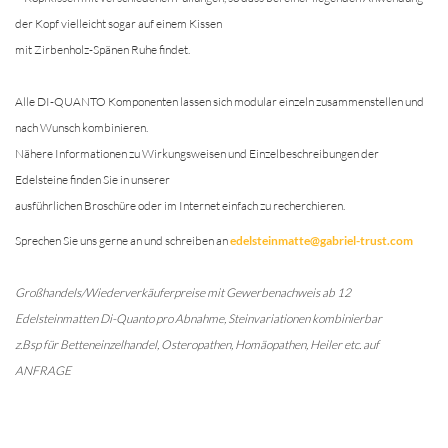
der Kopf vielleicht sogar auf einem Kissen
mit Zirbenholz-Spänen Ruhe findet.
Alle DI-QUANTO Komponenten lassen sich modular einzeln zusammenstellen und
nach Wunsch kombinieren.
Nähere Informationen zu Wirkungsweisen und Einzelbeschreibungen der
Edelsteine finden Sie in unserer
ausführlichen Broschüre oder im Internet einfach zu recherchieren.
Sprechen Sie uns gerne an und schreiben an
edelsteinmatte@gabriel-trust.com
Großhandels/Wiederverkäufer
preise mit Gewerbenachweis ab 12
Edelsteinmatten Di-Quanto pro Abnahme, Steinvariationen kombinierbar
z.Bsp für Betteneinzelhandel, Osteropathen, Homäopathen, Heiler etc. auf
ANFRAGE