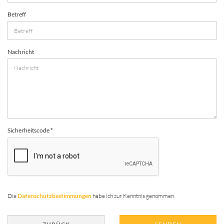
Betreff
Nachricht
Sicherheitscode
DATENSCHUTZBESTIMMUNGEN
Die
Datenschutzbestimmungen
habe ich zur Kenntnis genommen.