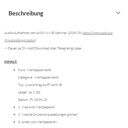
Beschreibung
Audio-Aufnahme vom AYON-LIVE-Seminar 20.06.25 (
ohne Fragerunde aus
Privatsphäregründen
)
-> Dauer ca 2h - mp3 Download über Telegramgruppe
INHALT:
Kurs: Wertpapierrecht
Kategorie: Wertpapierrecht
Typ: Livevortrag AUFNAHME
Länge: ca. 2 Std.
Datum: Fr 20.06.25
1. Was sind Wertpapiere?
2. Welche Grundvoraussetzungen gibt es?
3. Arten von Wertpapieren