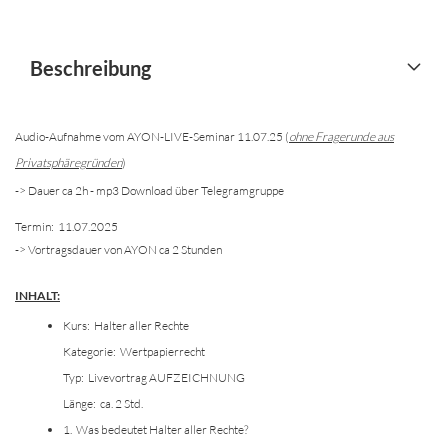
Beschreibung
Audio-Aufnahme vom AYON-LIVE-Seminar 11.07.25 (
ohne Fragerunde aus
Privatsphäregründen
)
-> Dauer ca 2h - mp3 Download über Telegramgruppe
Termin: 11.07.2025
-> Vortragsdauer von AYON ca 2 Stunden
INHALT:
Kurs: Halter aller Rechte
Kategorie: Wertpapierrecht
Typ: Livevortrag AUFZEICHNUNG
Länge: ca. 2 Std.
1. Was bedeutet Halter aller Rechte?