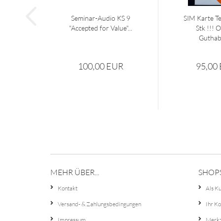
Seminar-Audio KS 9
SIM Karte Te
"Accepted for Value"...
Stk !!!
Guthabe
100,00 EUR
95,00
MEHR ÜBER...
SHOP
Kontakt
Als Ku
Versand- & Zahlungsbedingungen
Ihr K
Impressum
Merkz