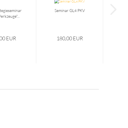
tegieseminar
Seminar GL4 PKV
erkzeuge"...
,00 EUR
180,00 EUR