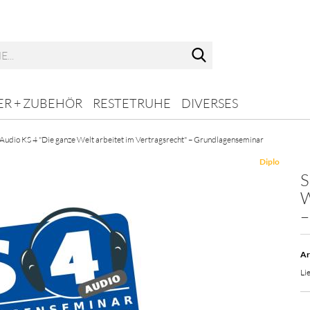
Suche...
ER + ZUBEHÖR
RESTETRUHE
DIVERSES
Audio KS 4 "Die ganze Welt arbeitet im Vertragsrecht" – Grundlagenseminar
Diplo
S
W
–
Ar
Lie