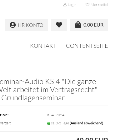
Login
Merkzettel
0,00 EUR
IHR KONTO
KONTAKT
CONTENTSEITE
eminar-Audio KS 4 "Die ganze
elt arbeitet im Vertragsrecht"
 Grundlagenseminar
t.Nr.:
KS4–2024
ferzeit:
ca. 3-5 Tage
(Ausland abweichend)