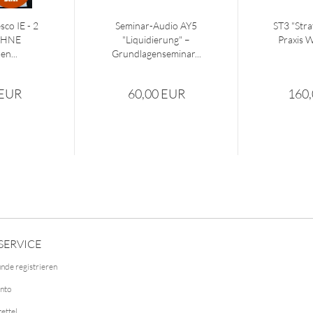
sco IE - 2
Seminar-Audio AY5
ST3 "Stra
 OHNE
"Liquidierung" –
Praxis W
n...
Grundlagenseminar...
 EUR
60,00 EUR
160
SERVICE
nde registrieren
onto
ettel