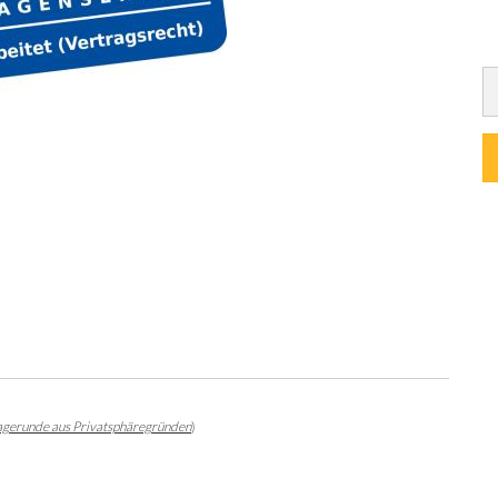
agerunde aus Privatsphäregründen
)